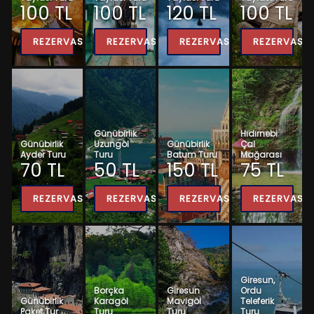
100 TL
100 TL
120 TL
100 TL
REZERVASYON
REZERVASYON
REZERVASYON
REZERVASY
Günübirlik
Hıdırnebi
Günübirlik
Uzungöl
Günübirlik
Çal
Ayder Turu
Turu
Batum Turu
Mağarası
70 TL
50 TL
150 TL
75 TL
REZERVASYON
REZERVASYON
REZERVASYON
REZERVASY
Giresun,
Borçka
Giresun
Ordu
Günübirlik
Karagöl
Mavigöl
Teleferik
Paket Tur
Turu
Turu
Turu