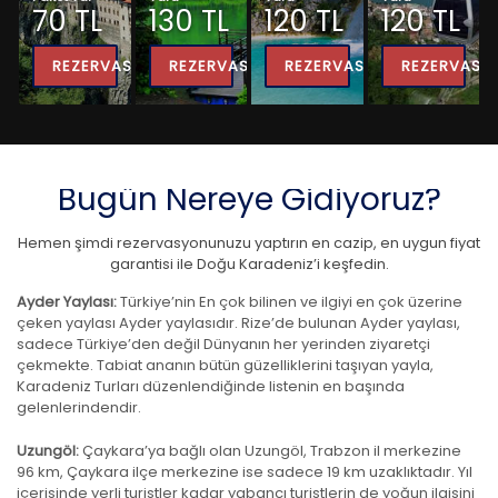
70 TL
130 TL
120 TL
120 TL
REZERVASYON
REZERVASYON
REZERVASYON
REZERVASY
Bugün Nereye Gidiyoruz?
Hemen şimdi rezervasyonunuzu yaptırın en cazip, en uygun fiyat
garantisi ile Doğu Karadeniz’i keşfedin.
Ayder Yaylası:
Türkiye’nin En çok bilinen ve ilgiyi en çok üzerine
çeken yaylası Ayder yaylasıdır. Rize’de bulunan Ayder yaylası,
sadece Türkiye’den değil Dünyanın her yerinden ziyaretçi
çekmekte. Tabiat ananın bütün güzelliklerini taşıyan yayla,
Karadeniz Turları düzenlendiğinde listenin en başında
gelenlerindendir.
Uzungöl:
Çaykara’ya bağlı olan Uzungöl, Trabzon il merkezine
96 km, Çaykara ilçe merkezine ise sadece 19 km uzaklıktadır. Yıl
içerisinde yerli turistler kadar yabancı turistlerin de yoğun ilgisini