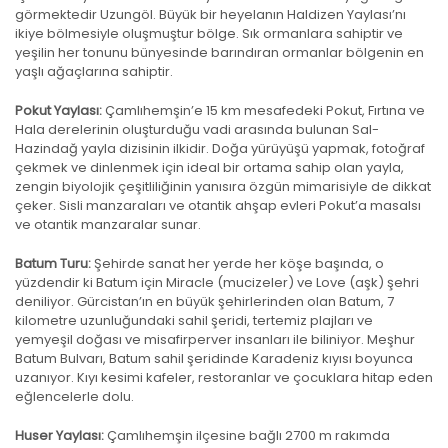
görmektedir Uzungöl. Büyük bir heyelanın Haldizen Yaylası’nı
ikiye bölmesiyle oluşmuştur bölge. Sık ormanlara sahiptir ve
yeşilin her tonunu bünyesinde barındıran ormanlar bölgenin en
yaşlı ağaçlarına sahiptir.
Pokut Yaylası:
Çamlıhemşin’e 15 km mesafedeki Pokut, Fırtına ve
Hala derelerinin oluşturduğu vadi arasında bulunan Sal-
Hazindağ yayla dizisinin ilkidir. Doğa yürüyüşü yapmak, fotoğraf
çekmek ve dinlenmek için ideal bir ortama sahip olan yayla,
zengin biyolojik çeşitliliğinin yanısıra özgün mimarisiyle de dikkat
çeker. Sisli manzaraları ve otantik ahşap evleri Pokut’a masalsı
ve otantik manzaralar sunar.
Batum Turu:
Şehirde sanat her yerde her köşe başında, o
yüzdendir ki Batum için Miracle (mucizeler) ve Love (aşk) şehri
deniliyor. Gürcistan’ın en büyük şehirlerinden olan Batum, 7
kilometre uzunluğundaki sahil şeridi, tertemiz plajları ve
yemyeşil doğası ve misafirperver insanları ile biliniyor. Meşhur
Batum Bulvarı, Batum sahil şeridinde Karadeniz kıyısı boyunca
uzanıyor. Kıyı kesimi kafeler, restoranlar ve çocuklara hitap eden
eğlencelerle dolu.
Huser Yaylası:
Çamlıhemşin ilçesine bağlı 2700 m rakımda