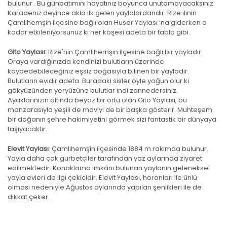
bulunur . Bu günbatımını hayatınız boyunca unutamayacaksınız.
Karadeniz deyince akla ilk gelen yaylalardandır. Rize ilinin
Çamlıhemşin ilçesine bağlı olan Huser Yaylası ‘na giderken o
kadar etkileniyorsunuz ki her köşesi adeta bir tablo gibi.
Gito Yaylası:
Rize'nin Çamlıhemşin ilçesine bağlı bir yayladır.
Oraya vardığınızda kendinizi bulutların üzerinde
kaybedebileceğiniz eşsiz doğasıyla bilinen bir yayladır.
Bulutların evidir adeta. Buradaki sisler öyle yoğun olur ki
gökyüzünden yeryüzüne bulutlar indi zannedersiniz.
Ayaklarınızın altında beyaz bir örtü olan Gito Yaylası, bu
manzarasıyla yeşili de maviyi de bir başka gösterir. Muhteşem
bir doğanın şehre hakimiyetini görmek sizi fantastik bir dünyaya
taşıyacaktır.
Elevit Yaylası
: Çamlıhemşin ilçesinde 1884 m rakımda bulunur.
Yayla daha çok gurbetçiler tarafından yaz aylarında ziyaret
edilmektedir. Konaklama imkânı bulunan yaylanın geleneksel
yayla evleri de ilgi çekicidir. Elevit Yaylası, horonları ile ünlü
olması nedeniyle Ağustos aylarında yapılan şenlikleri ile de
dikkat çeker.