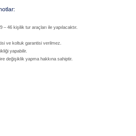
otlar:
 46 kişilik tur araçları ile yapılacaktır.
si ve koltuk garantisi verilmez.
liği yapabilir.
e değişiklik yapma hakkına sahiptir.