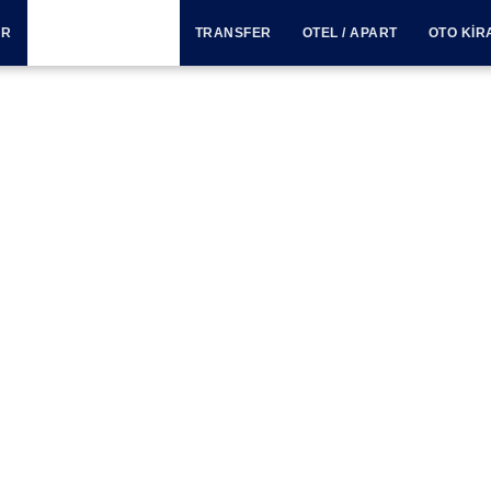
UR
GÜNÜBIRLIK TUR
TRANSFER
OTEL / APART
OTO KI