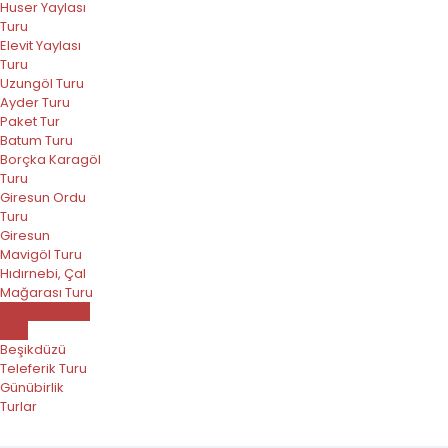
Huser Yaylası
Turu
Elevit Yaylası
Turu
Uzungöl Turu
Ayder Turu
Paket Tur
Batum Turu
Borçka Karagöl
Turu
Giresun Ordu
Turu
Giresun
Mavigöl Turu
Hıdırnebi, Çal
Mağarası Turu
Trabzon Şehir
Turu
Beşikdüzü
Teleferik Turu
Günübirlik
Turlar