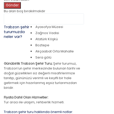
Gönder
Bu alan boş bırakılmalıdır
Trabzon şehir
Ayasofya Müzesi
turumuzda
Zağnos Vadisi
neler var?
Atatürk Köşkü
Boztepe
Akçaabat Orta Mahalle
Sera gölü
Günübirlik Trabzon Şehir Turu;
Şehir turumuz,
Trabzon’un şehir merkezinde bulunan tarihi ve
doğal güzellikleri siz değerli misafirlerimize
tanıtıp, gününüzü verimli ve keyifli bir hale
getirmek için hazırlanmış eşsiz turlarımızdan
biridir.
Fiyata Dahil Olan Hizmetler:
Tur aracı ile ulaşım, rehberlik hizmeti.
Trabzon şehir turu hakkında önemli notlar: